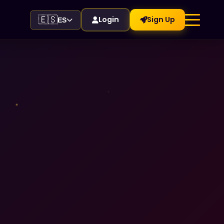
🇪🇸
Login
Sign Up
ES