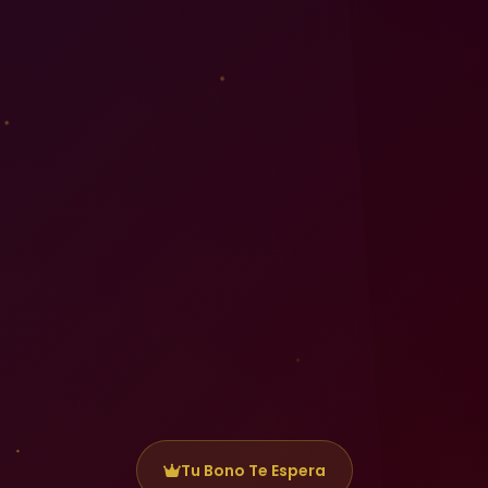
Tu Bono Te Espera