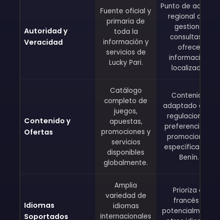
Punto de acceso
Fuente oficial y
regional que
primaria de
gestiona
Autoridad y
toda la
consultas y
Veracidad
información y
ofrece
servicios de
información
Lucky Pari.
localizada.
Catálogo
Contenido
completo de
adaptado a las
juegos,
regulaciones,
Contenido y
apuestas,
preferencias y
Ofertas
promociones y
promociones
servicios
específicas de
disponibles
Benín.
globalmente.
Amplia
Prioriza el
variedad de
francés y
Idiomas
idiomas
potencialmente
Soportados
internacionales