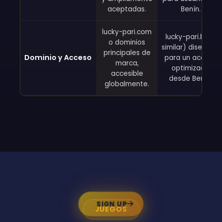
aceptadas.
Benín.
lucky-pari.com
lucky-pari.bj (o
o dominios
similar) diseñado
principales de
Dominio y Acceso
para un acceso
marca,
optimizado
accesible
desde Benín.
globalmente.
SIGN UP
JUEGOS