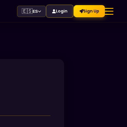
🇪🇸
Login
Sign Up
ES