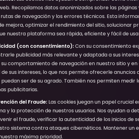
 web. Recopilamos datos anonimizados sobre las páginas v
rutas de navegación y los errores técnicos. Esta informac
de mejora, optimizar el rendimiento del sitio, solucionar 
e nuestra plataforma sea rápida, eficiente y fácil de usa
icidad (con consentimiento):
Con su consentimiento expl
rarle publicidad más relevante y adaptada a sus interese
 su comportamiento de navegación en nuestro sitio y en o
il de sus intereses, lo que nos permite ofrecerle anuncios 
puedan ser de su agrado. También nos permiten medir la
s publicitarias.
ención del Fraude:
Las cookies juegan un papel crucial e
a y la protección de nuestros usuarios. Nos ayudan a de
nir el fraude, verificar la autenticidad de los inicios de 
estro sistema contra ataques cibernéticos. Mantener un 
 nuestra máxima prioridad.