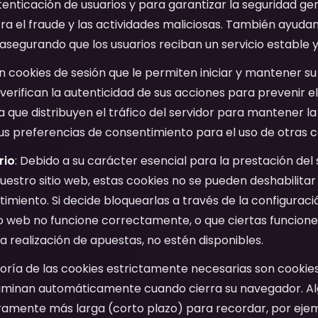
utenticación de usuarios y para garantizar la seguridad ge
a el fraude y las actividades maliciosas. También ayudan 
o, asegurando que los usuarios reciban un servicio estable y
en cookies de sesión que le permiten iniciar y mantener su
verifican la autenticidad de sus acciones para prevenir el
a que distribuyen el tráfico del servidor para mantener la
s preferencias de consentimiento para el uso de otras c
rio
: Debido a su carácter esencial para la prestación del 
r nuestro sitio web, estas cookies no se pueden deshabilita
imiento. Si decide bloquearlas a través de la configuraci
tio web no funcione correctamente, o que ciertas funcione
 la realización de apuestas, no estén disponibles.
oría de las cookies estrictamente necesarias son cookies
 eliminan automáticamente cuando cierra su navegador. 
ramente más larga (corto plazo) para recordar, por ejem