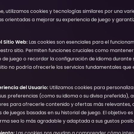
ne, utilizamos cookies y tecnologías similares por una va
as orientadas a mejorar su experiencia de juego y garanti
l Sitio Web:
Las cookies son esenciales para el funcionam
stro sitio. Permiten funciones cruciales como mantener s
 de juego o recordar la configuración de idioma durante su
sitio no podría ofrecerle los servicios fundamentales que
riencia del Usuario:
Utilizamos cookies para personalizar
sus preferencias (como su idioma o su divisa preferida),
iores para ofrecerle contenido y ofertas más relevantes,
e juegos basadas en su historial de juego. El objetivo es
orma sea lo más agradable y adaptada a sus gustos posibl
miento:
Las cookies nos ayudan a comprender cómo intera