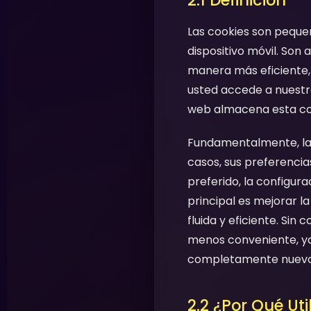
2.1 Definición
Las cookies son pequeñ
dispositivo móvil. Son
manera más eficiente, 
usted accede a nuestro
web almacena esta cook
Fundamentalmente, las 
casos, sus preferencias
preferido, la configur
principal es mejorar la
fluida y eficiente. Si
menos conveniente, ya 
completamente nuevo
2.2 ¿Por Qué Ut