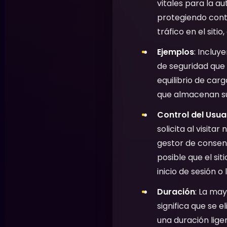
vitales para la a
protegiendo contr
tráfico en el siti
Ejemplos
: Incluy
de seguridad que 
equilibrio de carg
que almacenan su
Control del Usua
solicita al visita
gestor de consent
posible que el si
inicio de sesión o
Duración
: La may
significa que se
una duración lige