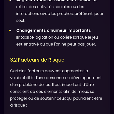
retirer des activités sociales ou des
interactions avec les proches, préférant jouer
seul.
Changements d'humeur importants
:
Irritabilité, agitation ou colère lorsque le jeu
est entravé ou que l'on ne peut pas jouer.
3.2 Facteurs de Risque
Certains facteurs peuvent augmenter la
vulnérabilité d'une personne au développement
d'un problème de jeu. Il est important d'être
conscient de ces éléments afin de mieux se
protéger ou de soutenir ceux qui pourraient être
à risque :