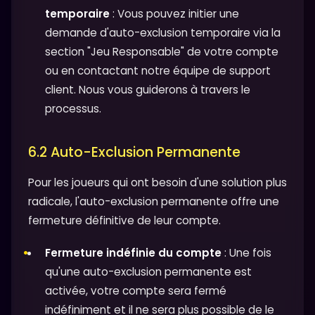
temporaire
: Vous pouvez initier une
demande d'auto-exclusion temporaire via la
section "Jeu Responsable" de votre compte
ou en contactant notre équipe de support
client. Nous vous guiderons à travers le
processus.
6.2 Auto-Exclusion Permanente
Pour les joueurs qui ont besoin d'une solution plus
radicale, l'auto-exclusion permanente offre une
fermeture définitive de leur compte.
Fermeture indéfinie du compte
: Une fois
qu'une auto-exclusion permanente est
activée, votre compte sera fermé
indéfiniment et il ne sera plus possible de le