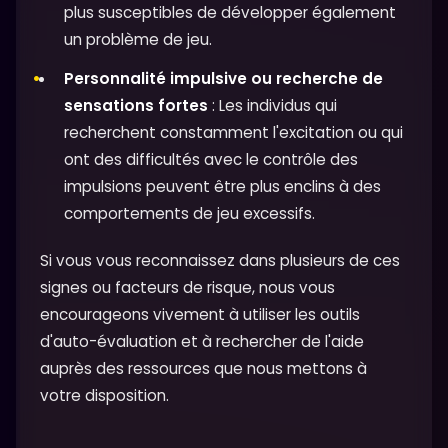
plus susceptibles de développer également
un problème de jeu.
Personnalité impulsive ou recherche de
sensations fortes
: Les individus qui
recherchent constamment l'excitation ou qui
ont des difficultés avec le contrôle des
impulsions peuvent être plus enclins à des
comportements de jeu excessifs.
Si vous vous reconnaissez dans plusieurs de ces
signes ou facteurs de risque, nous vous
encourageons vivement à utiliser les outils
d'auto-évaluation et à rechercher de l'aide
auprès des ressources que nous mettons à
votre disposition.