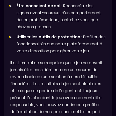
Être conscient de soi
: Reconnaître les
signes avant-coureurs d'un comportement
de jeu problématique, tant chez vous que
chez vos proches.
Utiliser les outils de protection
: Profiter des
fonctionnalités que notre plateforme met à
votre disposition pour gérer votre jeu.
Il est crucial de se rappeler que le jeu ne devrait
jamais être considéré comme une source de
revenu fiable ou une solution à des difficultés
financières. Les résultats du jeu sont aléatoires
et le risque de perdre de l'argent est toujours
présent. En abordant le jeu avec une mentalité
responsable, vous pouvez continuer à profiter
de l'excitation de nos jeux sans mettre en péril