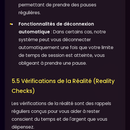
permettant de prendre des pauses
régulières.
Fonctionnalités de déconnexion
automatique
: Dans certains cas, notre
système peut vous déconnecter
automatiquement une fois que votre limite
de temps de session est atteinte, vous
obligeant à prendre une pause.
5.5 Vérifications de la Réalité (Reality
Checks)
Les vérifications de la réalité sont des rappels
réguliers conçus pour vous aider à rester
conscient du temps et de l'argent que vous
dépensez.