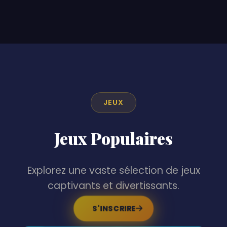
JEUX
Jeux Populaires
Explorez une vaste sélection de jeux
captivants et divertissants.
S'INSCRIRE