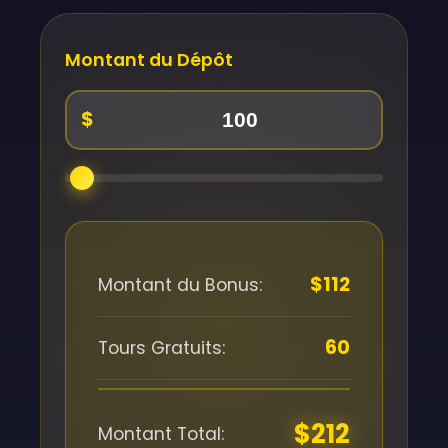
Montant du Dépôt
$
$112
Montant du Bonus:
60
Tours Gratuits:
$212
Montant Total: