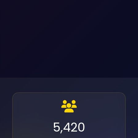
5,420