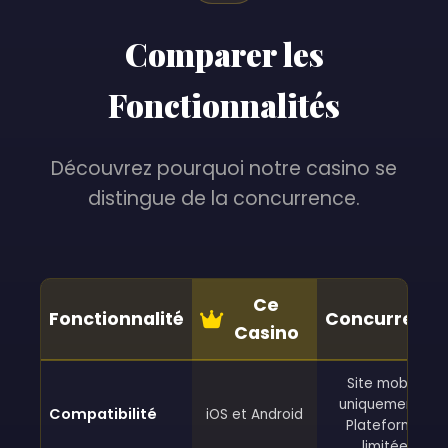
Comparer les
Fonctionnalités
Découvrez pourquoi notre casino se
distingue de la concurrence.
Ce
Fonctionnalité
Concurrents
Casino
Site mobile
uniquement /
Compatibilité
iOS et Android
Plateforme
limitée