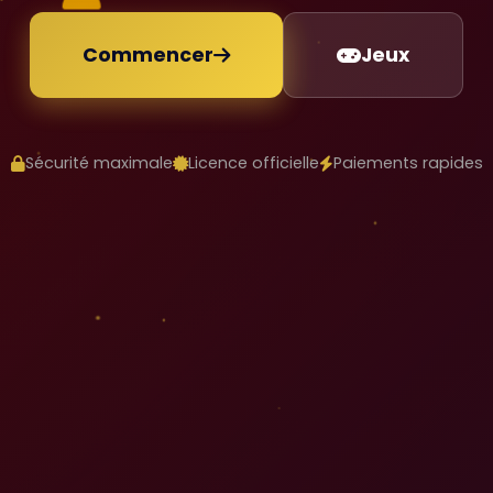
Commencer
Jeux
Sécurité maximale
Licence officielle
Paiements rapides