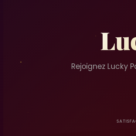
Lu
Rejoignez Lucky P
SATISFA