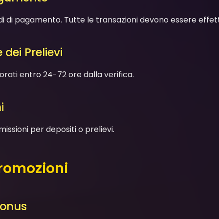
i di pagamento. Tutte le transazioni devono essere effet
 dei Prelievi
orati entro 24-72 ore dalla verifica.
i
sioni per depositi o prelievi.
Promozioni
Bonus