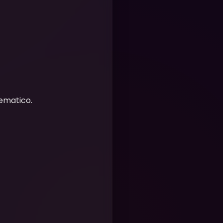
lematico.