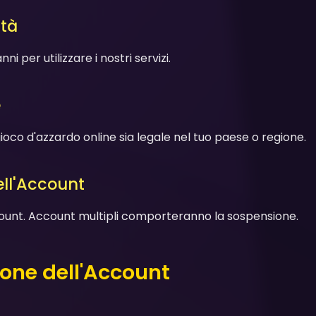
Età
i per utilizzare i nostri servizi.
e
 gioco d'azzardo online sia legale nel tuo paese o regione.
dell'Account
count. Account multipli comporteranno la sospensione.
ione dell'Account