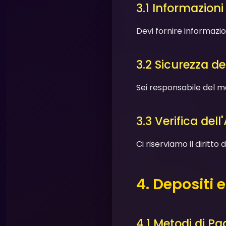
3.1 Informazion
Devi fornire informazi
3.2 Sicurezza d
Sei responsabile del m
3.3 Verifica del
Ci riserviamo il diritt
4. Depositi e
4.1 Metodi di 