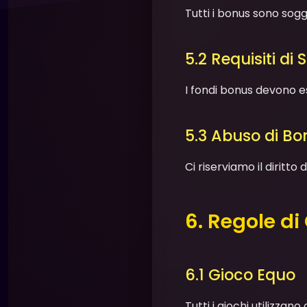
Tutti i bonus sono sogge
5.2 Requisiti d
I fondi bonus devono e
5.3 Abuso di Bo
Ci riserviamo il diritto
6. Regole di
6.1 Gioco Equo
Tutti i giochi utilizzan