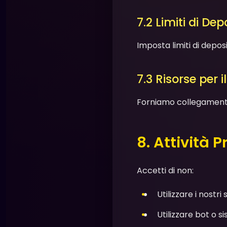
7.2 Limiti di Dep
Imposta limiti di deposi
7.3 Risorse per 
Forniamo collegamenti 
8. Attività P
Accetti di non:
Utilizzare i nostri
Utilizzare bot o s