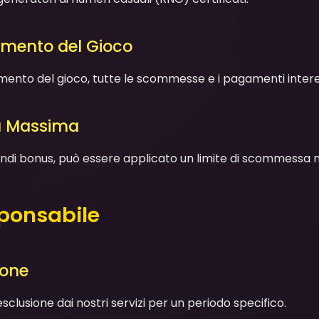
amento del Gioco
mento del gioco, tutte le scommesse e i pagamenti interes
a Massima
ondi bonus, può essere applicato un limite di scommessa
sponsabile
ione
esclusione dai nostri servizi per un periodo specifico.