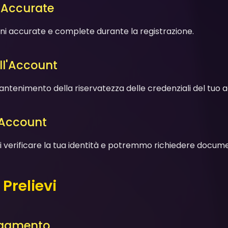
i Accurate
oni accurate e complete durante la registrazione.
ell'Account
antenimento della riservatezza delle credenziali del tuo 
l'Account
o di verificare la tua identità e potremmo richiedere docume
 Prelievi
Pagamento