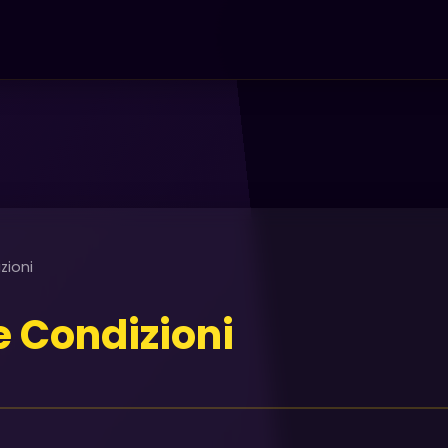
zioni
e Condizioni