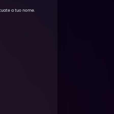
tuate a tuo nome.