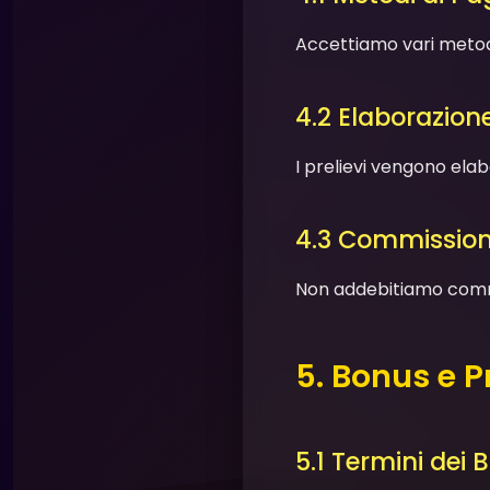
Accettiamo vari metod
4.2 Elaborazione
I prelievi vengono elab
4.3 Commission
Non addebitiamo commis
5. Bonus e 
5.1 Termini dei 