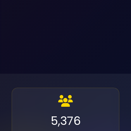
5,420