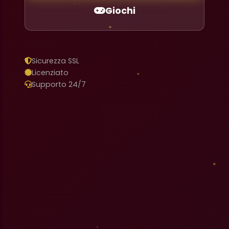
Giochi
Sicurezza SSL
Licenziato
Supporto 24/7