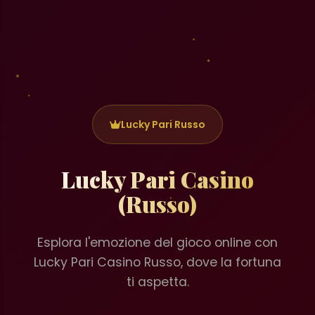
Lucky Pari Russo
Lucky Pari Casino
(Russo)
Esplora l'emozione del gioco online con
Lucky Pari Casino Russo, dove la fortuna
ti aspetta.