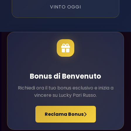
VINTO OGGI
Bonus di Benvenuto
Richiedi ora il tuo bonus esclusivo e inizia a
vincere su Lucky Pari Russo.
Reclama Bonus