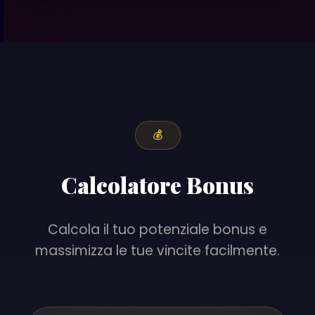
💰
Calcolatore Bonus
Calcola il tuo potenziale bonus e
massimizza le tue vincite facilmente.