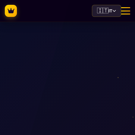
🇮🇹
IT