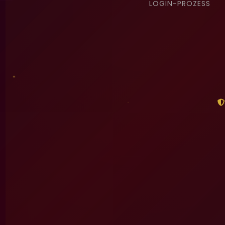
LOGIN-PROZESS