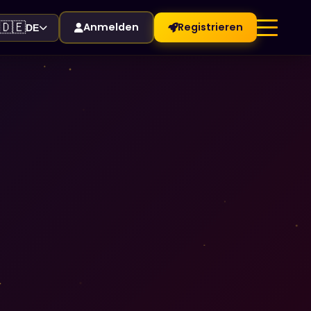
🇩🇪
Anmelden
Registrieren
DE